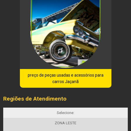
preço de peças usadas e acessórios para
carros Jaçanã
Regiões de Atendimento
Selecione:
ZONA LESTE