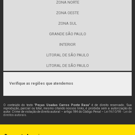
ZONA NORTE
ZONA OESTE
ZONA SUL
GRANDE SÃO PAULO
INTERIOR
LITORAL DE SÃO PAULO
LITORAL DE SÃO PAULO
Verifique as regiões que atendemos
O conteúdo do texto "
Peças Usadas Carros Ponte Rasa
" é de direito reservado. Sua
reprodução, parcial ou total, mesmo citando nossos links, é proibida sem a autorização do
autor. Crime de violação de direito autoral – artigo 184 do Código Penal –
Lei 9610/98 - Lei de
direitos autorais
.