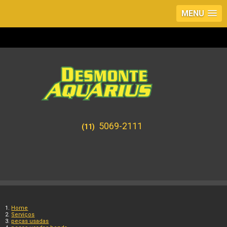
MENU
5069-2111
(11)
Home
Serviços
peças usadas