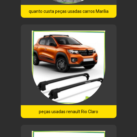
quanto custa peças usadas carros Marília
peças usadas renault Rio Claro