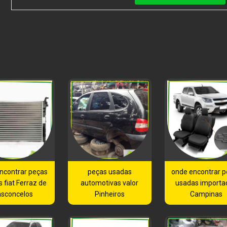
ncontrar peças
peças usadas
onde encontrar 
 fiat Ferraz de
automotivas valor
usadas importa
sconcelos
Pinheiros
Campinas