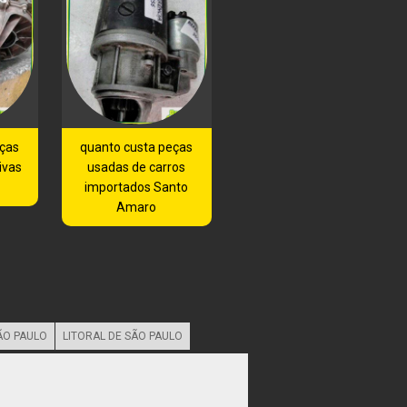
eças
quanto custa peças
ivas
usadas de carros
importados Santo
Amaro
ÃO PAULO
LITORAL DE SÃO PAULO