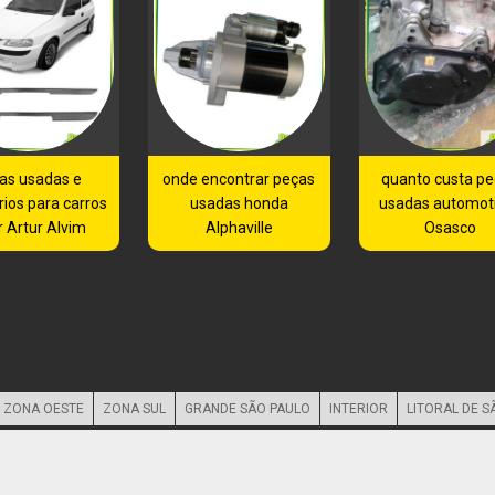
as usadas e
onde encontrar peças
quanto custa p
ios para carros
usadas honda
usadas automot
r Artur Alvim
Alphaville
Osasco
ZONA OESTE
ZONA SUL
GRANDE SÃO PAULO
INTERIOR
LITORAL DE S