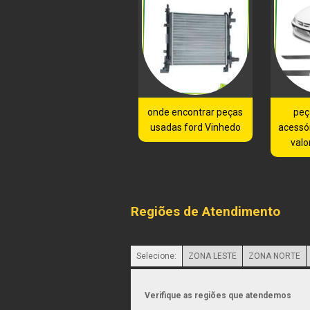
onde encontrar peças
peç
usadas ford Vinhedo
acessór
valo
Regiões de Atendimento
Selecione:
ZONA LESTE
ZONA NORTE
Verifique as regiões que atendemos