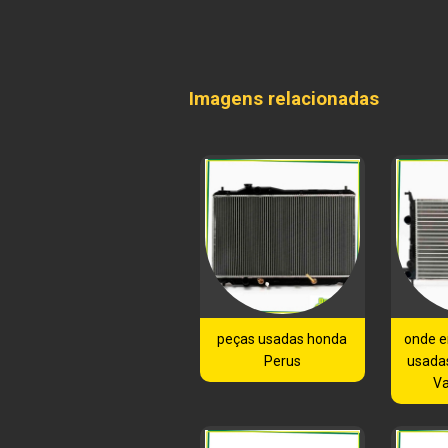
Imagens relacionadas
peças usadas honda
onde e
Perus
usadas
Va