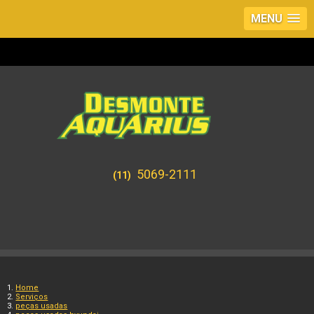
MENU
5069-2111
(11)
Home
Serviços
peças usadas