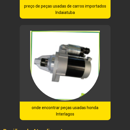
preço de peças usadas de carros importados
Indaiatuba
onde encontrar peças usadas honda
Interlagos