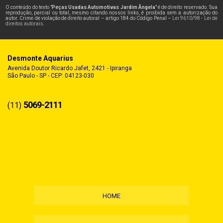
O conteúdo do texto "
Peças Usadas Automotivas Jardim Ângela
" é de direito reservado. Sua
reprodução, parcial ou total, mesmo citando nossos links, é proibida sem a autorização do
autor. Crime de violação de direito autoral – artigo 184 do Código Penal –
Lei 9610/98 - Lei de
direitos autorais
.
Desmonte Aquarius
Avenida Doutor Ricardo Jafet, 2421 - Ipiranga
São Paulo - SP - CEP: 04123-030
5069-2111
(11)
HOME