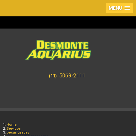
MENU
5069-2111
(11)
Home
Serviços
peças usadas