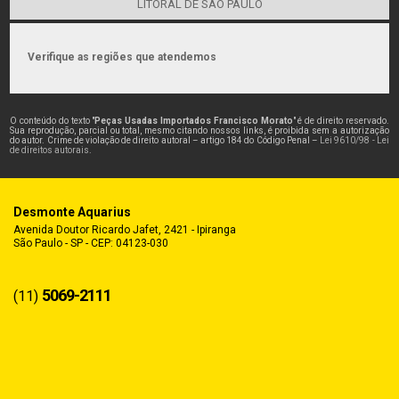
LITORAL DE SÃO PAULO
Verifique as regiões que atendemos
O conteúdo do texto "
Peças Usadas Importados Francisco Morato
" é de direito reservado.
Sua reprodução, parcial ou total, mesmo citando nossos links, é proibida sem a autorização
do autor. Crime de violação de direito autoral – artigo 184 do Código Penal –
Lei 9610/98 - Lei
de direitos autorais
.
Desmonte Aquarius
Avenida Doutor Ricardo Jafet, 2421 - Ipiranga
São Paulo - SP - CEP: 04123-030
5069-2111
(11)