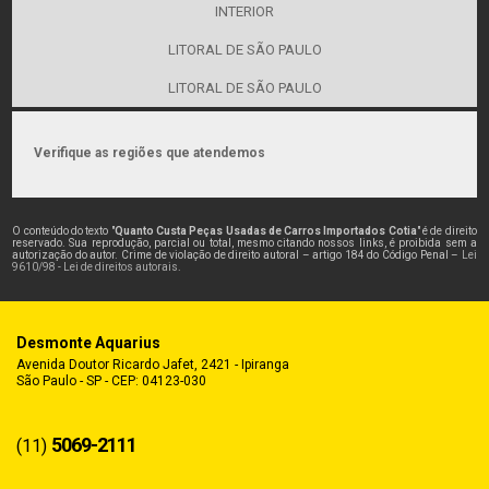
INTERIOR
LITORAL DE SÃO PAULO
LITORAL DE SÃO PAULO
Verifique as regiões que atendemos
O conteúdo do texto "
Quanto Custa Peças Usadas de Carros Importados Cotia
" é de direito
reservado. Sua reprodução, parcial ou total, mesmo citando nossos links, é proibida sem a
autorização do autor. Crime de violação de direito autoral – artigo 184 do Código Penal –
Lei
9610/98 - Lei de direitos autorais
.
Desmonte Aquarius
Avenida Doutor Ricardo Jafet, 2421 - Ipiranga
São Paulo - SP - CEP: 04123-030
5069-2111
(11)