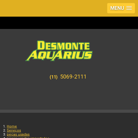
MENU
5069-2111
(11)
Home
Serviços
peças usadas