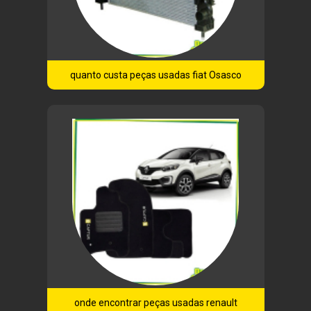
quanto custa peças usadas fiat Osasco
onde encontrar peças usadas renault