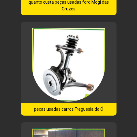
quanto custa peças usadas ford Mogi das
Cruzes
peças usadas carros Freguesia do Ó