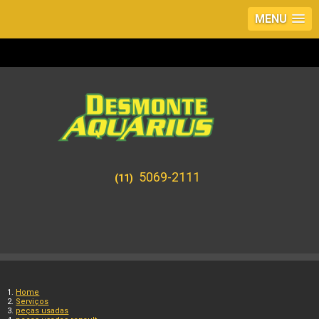
MENU
5069-2111
(11)
Home
Serviços
peças usadas