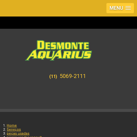
MENU
5069-2111
(11)
Home
Serviços
peças usadas