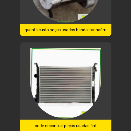
quanto custa peças usadas honda Itanhaém
onde encontrar peças usadas fiat