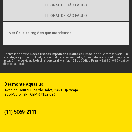
LITORAL DE SÃO PAULO
LITORAL DE SÃO PAULO
Verifique as regiões que atendemos
O conteúdo do texto "
Peças Usadas Importados Bairro do Limão
" é de direito reservado. Sua
reprodução, parcial ou total, mesmo citando nossos links, é proibida sem a autorização do
autor. Crime de violação de direito autoral – artigo 184 do Código Penal –
Lei 9610/98 - Lei de
direitos autorais
.
Desmonte Aquarius
Avenida Doutor Ricardo Jafet, 2421 - Ipiranga
São Paulo - SP - CEP: 04123-030
5069-2111
(11)