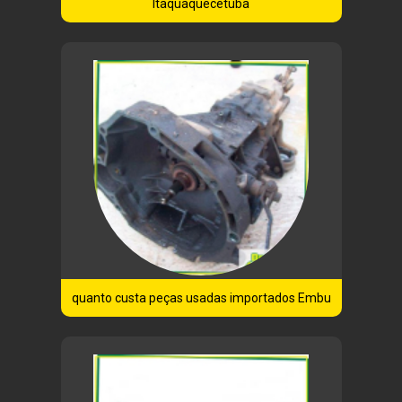
Itaquaquecetuba
quanto custa peças usadas importados Embu