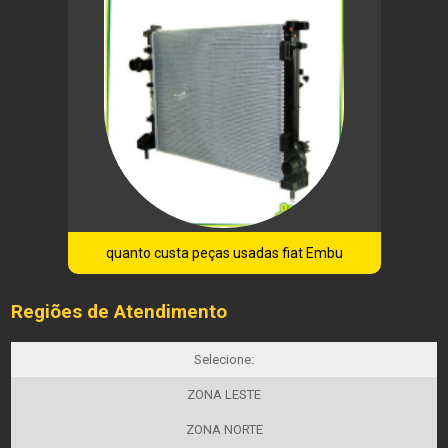
quanto custa peças usadas fiat Embu
Regiões de Atendimento
Selecione:
ZONA LESTE
ZONA NORTE