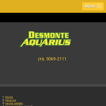
MENU
5069-2111
(11)
Home
Serviços
peças usadas