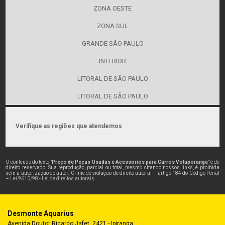
ZONA OESTE
ZONA SUL
GRANDE SÃO PAULO
INTERIOR
LITORAL DE SÃO PAULO
LITORAL DE SÃO PAULO
Verifique as regiões que atendemos
O conteúdo do texto "
Preço de Peças Usadas e Acessórios para Carros Votuporanga
" é de
direito reservado. Sua reprodução, parcial ou total, mesmo citando nossos links, é proibida
sem a autorização do autor. Crime de violação de direito autoral – artigo 184 do Código Penal
–
Lei 9610/98 - Lei de direitos autorais
.
Desmonte Aquarius
Avenida Doutor Ricardo Jafet, 2421 - Ipiranga