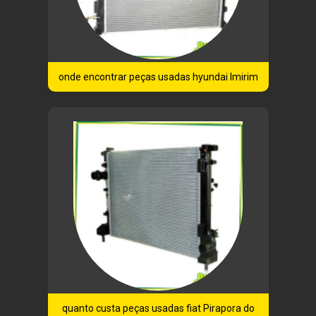
onde encontrar peças usadas hyundai Imirim
quanto custa peças usadas fiat Pirapora do