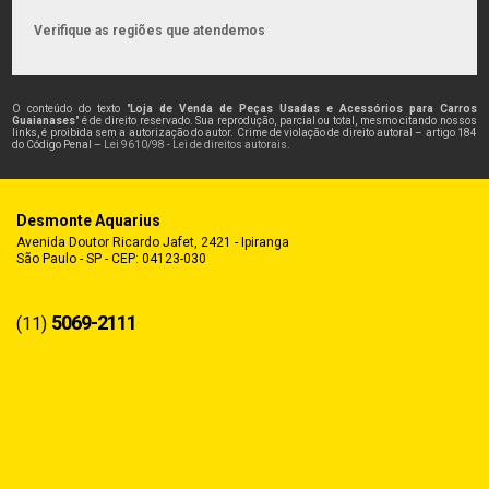
Verifique as regiões que atendemos
O conteúdo do texto "
Loja de Venda de Peças Usadas e Acessórios para Carros
Guaianases
" é de direito reservado. Sua reprodução, parcial ou total, mesmo citando nossos
links, é proibida sem a autorização do autor. Crime de violação de direito autoral – artigo 184
do Código Penal –
Lei 9610/98 - Lei de direitos autorais
.
Desmonte Aquarius
Avenida Doutor Ricardo Jafet, 2421 - Ipiranga
São Paulo - SP - CEP: 04123-030
5069-2111
(11)