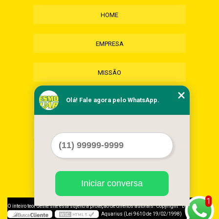
HOME
EMPRESA
MISSÃO
Olá! Fale agora pelo WhatsApp.
SERVIÇOS
CONTATO
MAPA DO SITE
Iniciar conversa
1
©
O inteiro teor deste site está sujeito à proteção de direitos autorais. Copyright
Desmonte
Aquarius (Lei 9610 de 19/02/1998)