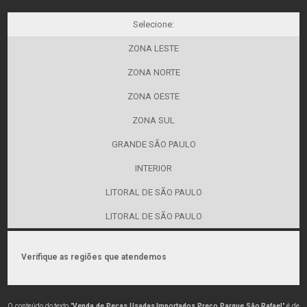
Selecione:
ZONA LESTE
ZONA NORTE
ZONA OESTE
ZONA SUL
GRANDE SÃO PAULO
INTERIOR
LITORAL DE SÃO PAULO
LITORAL DE SÃO PAULO
Verifique as regiões que atendemos
O conteúdo do texto "
Venda de Peças Usadas Importados Preço Parque São Rafael
" é de