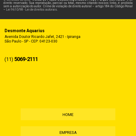
direito reservado. Sua reprodução, parcial ou total, mesmo citando nossos links, é proibida
sem a autorização do autor. Crime de violação de direito autoral – artigo 184 do Código Penal
–
Lei 9610/98 - Lei de direitos autorais
.
Desmonte Aquarius
Avenida Doutor Ricardo Jafet, 2421 - Ipiranga
São Paulo - SP - CEP: 04123-030
5069-2111
(11)
HOME
EMPRESA