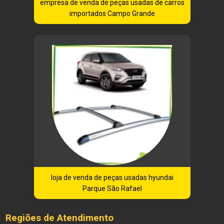
empresa de venda de peças usadas de carros
importados Campo Grande
loja de venda de peças usadas hyundai
Parque São Rafael
Regiões de Atendimento