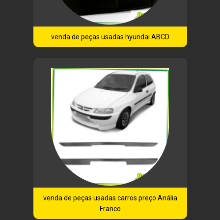
venda de peças usadas hyundai ABCD
venda de peças usadas carros preço Anália
Franco