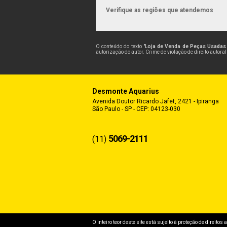
Verifique as regiões que atendemos
O conteúdo do texto "
Loja de Venda de Peças Usadas 
autorização do autor. Crime de violação de direito autora
Desmonte Aquarius
Avenida Doutor Ricardo Jafet, 2421 - Ipiranga
São Paulo - SP - CEP: 04123-030
5069-2111
(11)
O inteiro teor deste site está sujeito à proteção de direitos