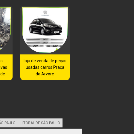
as
loja de venda de peças
ivas
usadas carros Praça
nde
da Arvore
ÃO PAULO
LITORAL DE SÃO PAULO