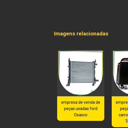
Imagens relacionadas
empresa de venda de
empre
peças usadas ford
peç
Osasco
carr
T