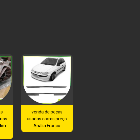
as
venda de peças
rios
usadas carros preço
dim
Anália Franco