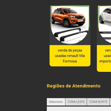
venda de peças
ven
usadas renault Vila
usad
Formosa
importa
Regiões de Atendimento
Selecione:
ZONA LESTE
ZONA NORTE