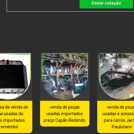
Enviar cotação
sa de venda de
venda de peças
venda de peç
as usadas de
usadas importados
usadas e acessó
os importados
preço Capão Redondo
para carros Jar
remembé
Paulistano