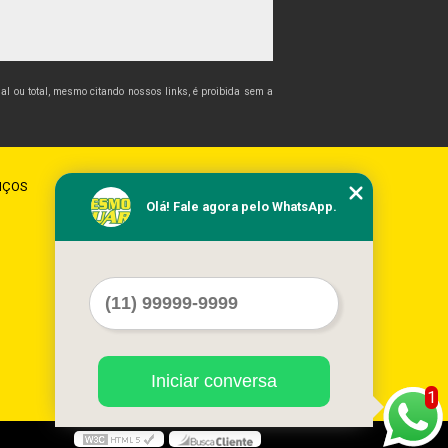
cial ou total, mesmo citando nossos links, é proibida sem a
IÇOS
CONTATO
MAPA DO SITE
Olá! Fale agora pelo WhatsApp.
Iniciar conversa
1