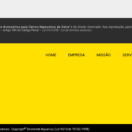
e Acessórios para Carros Itapecerica da Serra
" é de direito reservado. Sua reprodução, par
l – artigo 184 do Código Penal –
Lei 9610/98 - Lei de direitos autorais
.
HOME
EMPRESA
MISSÃO
SERV
©
 autorais. Copyright
Desmonte Aquarius (Lei 9610 de 19/02/1998)