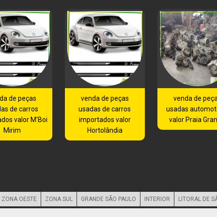
da de peças
venda de peças
venda de peç
as de carros
usadas de carros
usadas automot
dos valor M'Boi
importados valor
valor Praia Gra
Mirim
Hortolândia
ZONA OESTE
ZONA SUL
GRANDE SÃO PAULO
INTERIOR
LITORAL DE S