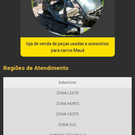
loja de venda de peças usadas e acessórios
para carros Mauá
Regiões de Atendimento
Selecione:
ZONA LESTE
ZONA NORTE
ZONA OESTE
ZONA SUL