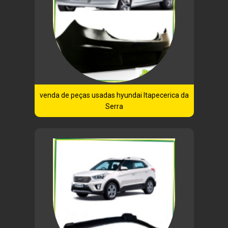
venda de peças usadas hyundai Itapecerica da
Serra