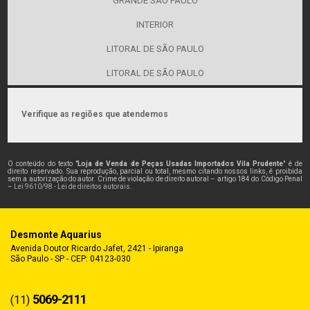
GRANDE SÃO PAULO
INTERIOR
LITORAL DE SÃO PAULO
LITORAL DE SÃO PAULO
Verifique as regiões que atendemos
O conteúdo do texto "
Loja de Venda de Peças Usadas Importados Vila Prudente
" é de
direito reservado. Sua reprodução, parcial ou total, mesmo citando nossos links, é proibida
sem a autorização do autor. Crime de violação de direito autoral – artigo 184 do Código Penal
–
Lei 9610/98 - Lei de direitos autorais
.
Desmonte Aquarius
Avenida Doutor Ricardo Jafet, 2421 - Ipiranga
São Paulo - SP - CEP: 04123-030
5069-2111
(11)