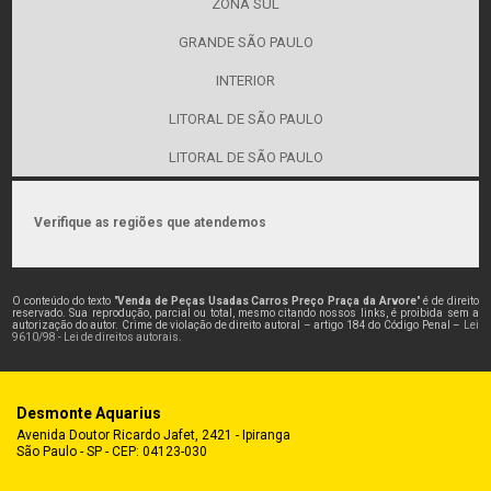
ZONA SUL
GRANDE SÃO PAULO
INTERIOR
LITORAL DE SÃO PAULO
LITORAL DE SÃO PAULO
Verifique as regiões que atendemos
O conteúdo do texto "
Venda de Peças Usadas Carros Preço Praça da Arvore
" é de direito
reservado. Sua reprodução, parcial ou total, mesmo citando nossos links, é proibida sem a
autorização do autor. Crime de violação de direito autoral – artigo 184 do Código Penal –
Lei
9610/98 - Lei de direitos autorais
.
Desmonte Aquarius
Avenida Doutor Ricardo Jafet, 2421 - Ipiranga
São Paulo - SP - CEP: 04123-030