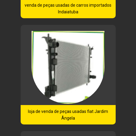
venda de peças usadas de carros importados
Indaiatuba
loja de venda de peças usadas fiat Jardim
Ângela