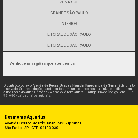
ZONA SUL
GRANDE SÃO PAULO
INTERIOR
LITORAL DE SÃO PAULO
LITORAL DE SÃO PAULO
Verifique as regiões que atendemos
O conteúdo do texto "
Venda de Peças Usadas Hyundai Itapecerica da Serra
" é de direito
reservado. Sua reprodução, parcial ou total, mesmo citando nossos links, é proibida sem a
autorização do autor. Crime de violação de direito autoral – artigo 184 do Código Penal –
Lei
9610/98 - Lei de direitos autorais
.
Desmonte Aquarius
Avenida Doutor Ricardo Jafet, 2421 - Ipiranga
São Paulo - SP - CEP: 04123-030