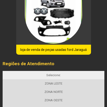
loja de venda de peças usadas ford Jaraguá
Regiões de Atendimento
Selecione:
ZONA LESTE
ZONA NORTE
ZONA OESTE