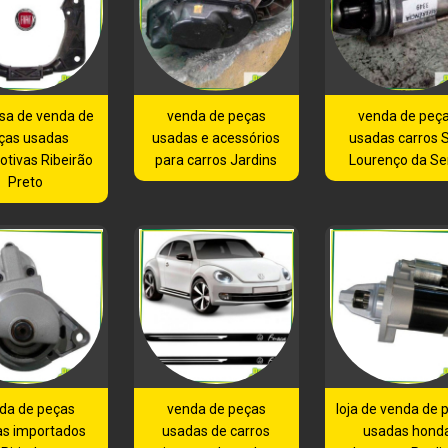
sa de venda de
venda de peças
venda de peç
ças usadas
usadas e acessórios
usadas carros 
tivas Ribeirão
para carros Jardins
Lourenço da Se
Preto
da de peças
venda de peças
loja de venda de 
as importados
usadas de carros
usadas hond