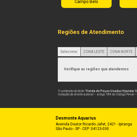
Campo Belo
Regiões de Atendimento
Selecione:
ZONA LESTE
ZONA NORTE
Verifique as regiões que atendemos
O conteúdo do texto "
Venda de Peças Usadas Hyundai 
violação de direito autoral – artigo 184 do Código Penal 
Desmonte Aquarius
Avenida Doutor Ricardo Jafet, 2421 - Ipiranga
São Paulo - SP - CEP: 04123-030