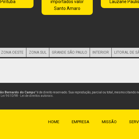
Pirituba
importados valor
Lauzane Pauli
Santo Amaro
ZONA OESTE
ZONA SUL
GRANDE SÃO PAULO
INTERIOR
LITORAL DE S
São Bernardo do Campo
" é de direito reservado. Sua reprodução, parcial ou total, mesmo citando 
–
Lei 9610/98 - Lei de direitos autorais
.
HOME
EMPRESA
MISSÃO
SERV