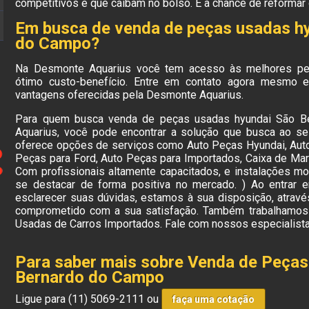
competitivos e que caibam no bolso. É a chance de reformar
Em busca de venda de peças usadas h
do Campo?
Na Desmonte Aquarius você tem acesso às melhores p
ótimo custo-benefício. Entre em contato agora mesmo e 
vantagens oferecidas pela Desmonte Aquarius.
Para quem busca venda de peças usadas hyundai São B
Aquarius, você pode encontrar a solução que busca ao se
oferece opções de serviços como Auto Peças Hyundai, Auto
Peças para Ford, Auto Peças para Importados, Caixa de Marc
Com profissionais altamente capacitados, e instalações m
se destacar de forma positiva no mercado. ) Ao entrar 
esclarecer suas dúvidas, estamos à sua disposição, atrav
comprometido com a sua satisfação. Também trabalhamos
Usadas de Carros Importados. Fale com nossos especialista
Para saber mais sobre Venda de Peça
Bernardo do Campo
Ligue para
(11) 5069-2111
ou
faça uma cotação