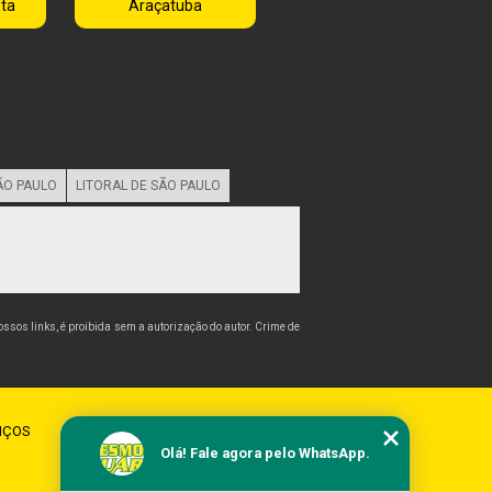
sta
Araçatuba
ÃO PAULO
LITORAL DE SÃO PAULO
nossos links, é proibida sem a autorização do autor. Crime de
IÇOS
CONTATO
MAPA DO SITE
Olá! Fale agora pelo WhatsApp.