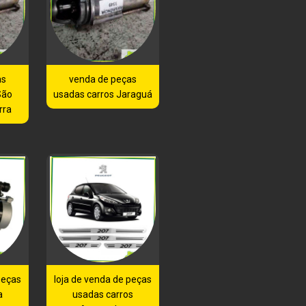
as
venda de peças
São
usadas carros Jaraguá
rra
peças
loja de venda de peças
a
usadas carros