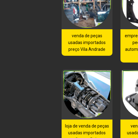
venda de peças
empre
usadas importados
pe
preço Vila Andrade
automo
loja de venda de peças
ven
usadas importados
usad