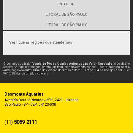
INTERIOR
LITORAL DE SÃO PAULO
LITORAL DE SÃO PAULO
Verifique as regiões que atendemos
O conteúdo do texto "
Venda de Peças Usadas Automotivas Valor Sorocaba
" é de direito
reservado. Sua reprodução, parcial ou total, mesmo citando nossos links, é proibida sem a
autorização do autor. Crime de violação de direito autoral – artigo 184 do Código Penal –
Lei
9610/98 - Lei de direitos autorais
.
Desmonte Aquarius
Avenida Doutor Ricardo Jafet, 2421 - Ipiranga
São Paulo - SP - CEP: 04123-030
5069-2111
(11)