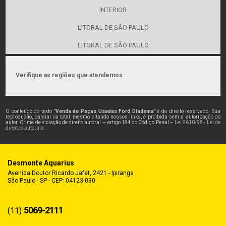
INTERIOR
LITORAL DE SÃO PAULO
LITORAL DE SÃO PAULO
Verifique as regiões que atendemos
O conteúdo do texto "
Venda de Peças Usadas Ford Diadema
" é de direito reservado. Sua
reprodução, parcial ou total, mesmo citando nossos links, é proibida sem a autorização do
autor. Crime de violação de direito autoral – artigo 184 do Código Penal –
Lei 9610/98 - Lei de
direitos autorais
.
Desmonte Aquarius
Avenida Doutor Ricardo Jafet, 2421 - Ipiranga
São Paulo - SP - CEP: 04123-030
5069-2111
(11)