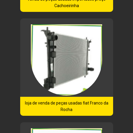
Cachoeirinha
loja de venda de peças usadas fiat Franco da
Rocha