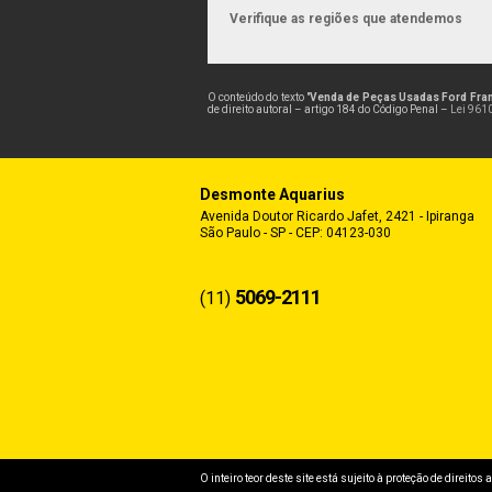
Verifique as regiões que atendemos
O conteúdo do texto "
Venda de Peças Usadas Ford Fra
de direito autoral – artigo 184 do Código Penal –
Lei 9610
Desmonte Aquarius
Avenida Doutor Ricardo Jafet, 2421 - Ipiranga
São Paulo - SP - CEP: 04123-030
5069-2111
(11)
O inteiro teor deste site está sujeito à proteção de direitos