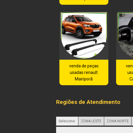
venda de peças
ven
usadas renault
us
Mairiporã
C
Regiões de Atendimento
Selecione:
ZONA LESTE
ZONA NORTE