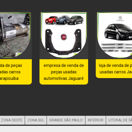
da de peças
empresa de venda de
loja de venda de 
adas carros
peças usadas
usadas carros J
arapicuíba
automotivas Jaguaré
ZONA OESTE
ZONA SUL
GRANDE SÃO PAULO
INTERIOR
LITORAL DE S