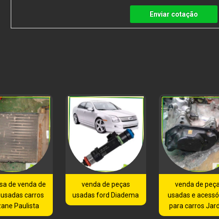
Enviar cotação
sa de venda de
venda de peças
venda de peç
 usadas carros
usadas ford Diadema
usadas e acessó
ane Paulista
para carros Jar