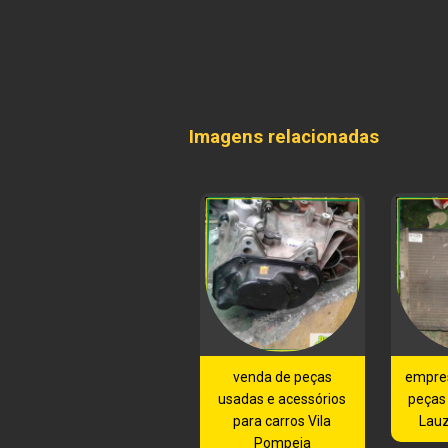
Imagens relacionadas
venda de peças
empre
usadas e acessórios
peças
para carros Vila
Lauz
Pompeia