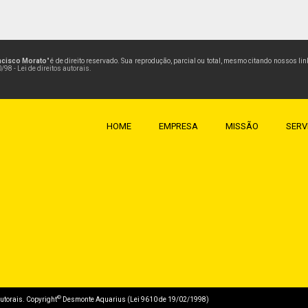
ncisco Morato
" é de direito reservado. Sua reprodução, parcial ou total, mesmo citando nossos li
/98 - Lei de direitos autorais
.
HOME
EMPRESA
MISSÃO
SERV
©
 autorais. Copyright
Desmonte Aquarius (Lei 9610 de 19/02/1998)