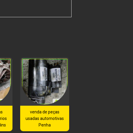
as
venda de peças
rios
usadas automotivas
dins
Penha