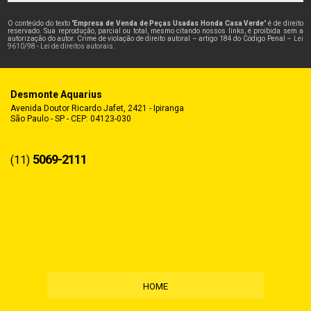
O conteúdo do texto "
Empresa de Venda de Peças Usadas Honda Casa Verde
" é de direito
reservado. Sua reprodução, parcial ou total, mesmo citando nossos links, é proibida sem a
autorização do autor. Crime de violação de direito autoral – artigo 184 do Código Penal –
Lei
9610/98 - Lei de direitos autorais
.
Desmonte Aquarius
Avenida Doutor Ricardo Jafet, 2421 - Ipiranga
São Paulo - SP - CEP: 04123-030
5069-2111
(11)
HOME