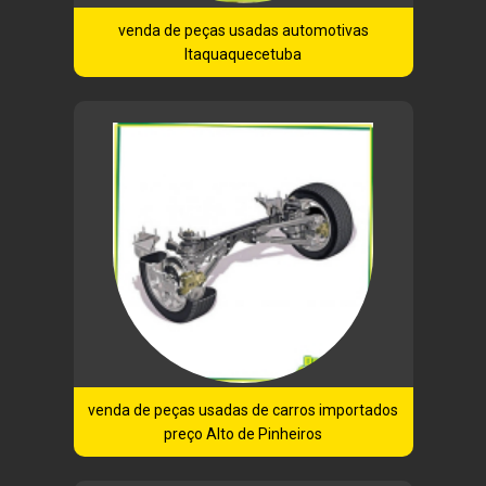
venda de peças usadas automotivas
Itaquaquecetuba
venda de peças usadas de carros importados
preço Alto de Pinheiros