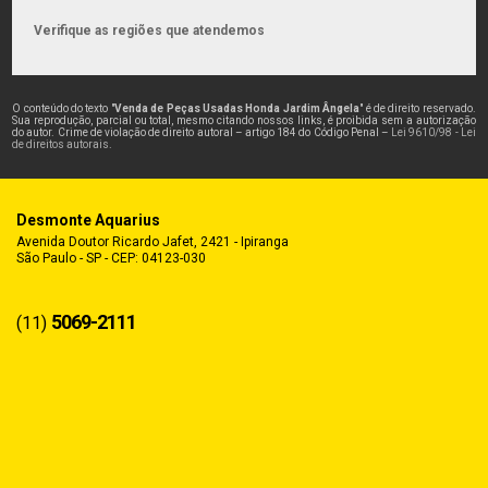
Verifique as regiões que atendemos
O conteúdo do texto "
Venda de Peças Usadas Honda Jardim Ângela
" é de direito reservado.
Sua reprodução, parcial ou total, mesmo citando nossos links, é proibida sem a autorização
do autor. Crime de violação de direito autoral – artigo 184 do Código Penal –
Lei 9610/98 - Lei
de direitos autorais
.
Desmonte Aquarius
Avenida Doutor Ricardo Jafet, 2421 - Ipiranga
São Paulo - SP - CEP: 04123-030
5069-2111
(11)