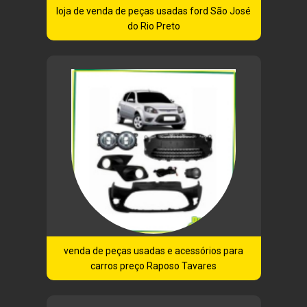
loja de venda de peças usadas ford São José
do Rio Preto
venda de peças usadas e acessórios para
carros preço Raposo Tavares