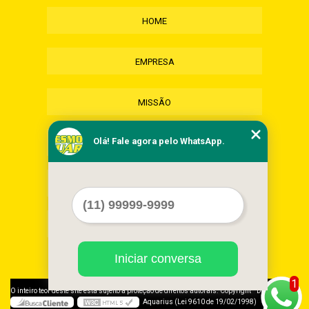
HOME
EMPRESA
MISSÃO
Olá! Fale agora pelo WhatsApp.
SERVIÇOS
CONTATO
MAPA DO SITE
Iniciar conversa
1
©
O inteiro teor deste site está sujeito à proteção de direitos autorais. Copyright
Desmonte
Aquarius (Lei 9610 de 19/02/1998)