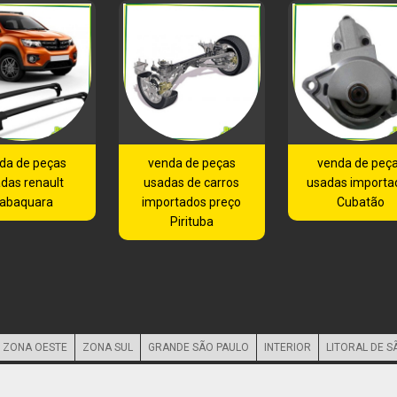
da de peças
venda de peças
venda de peç
das renault
usadas de carros
usadas importa
abaquara
importados preço
Cubatão
Pirituba
ZONA OESTE
ZONA SUL
GRANDE SÃO PAULO
INTERIOR
LITORAL DE S