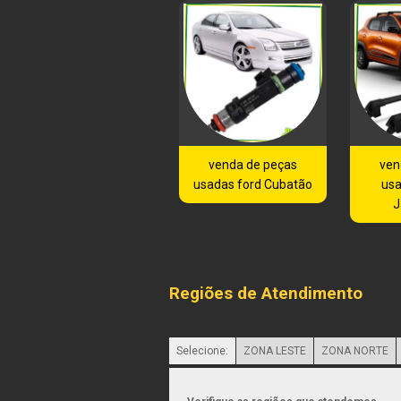
venda de peças
ven
usadas ford Cubatão
usa
J
Regiões de Atendimento
Selecione:
ZONA LESTE
ZONA NORTE