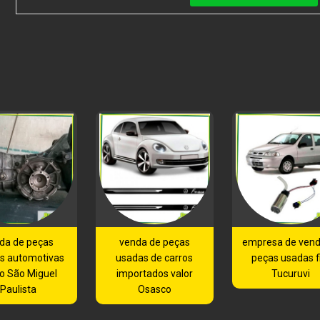
da de peças
venda de peças
empresa de vend
s automotivas
usadas de carros
peças usadas f
o São Miguel
importados valor
Tucuruvi
Paulista
Osasco