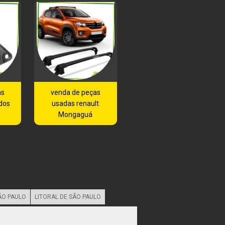
as
venda de peças
dos
usadas renault
Mongaguá
ÃO PAULO
LITORAL DE SÃO PAULO