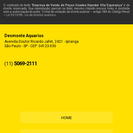
O conteúdo do texto "
Empresa de Venda de Peças Usadas Hyundai Vila Esperança
" é de
direito reservado. Sua reprodução, parcial ou total, mesmo citando nossos links, é proibida
sem a autorização do autor. Crime de violação de direito autoral – artigo 184 do Código Penal
–
Lei 9610/98 - Lei de direitos autorais
.
Desmonte Aquarius
Avenida Doutor Ricardo Jafet, 2421 - Ipiranga
São Paulo - SP - CEP: 04123-030
5069-2111
(11)
HOME