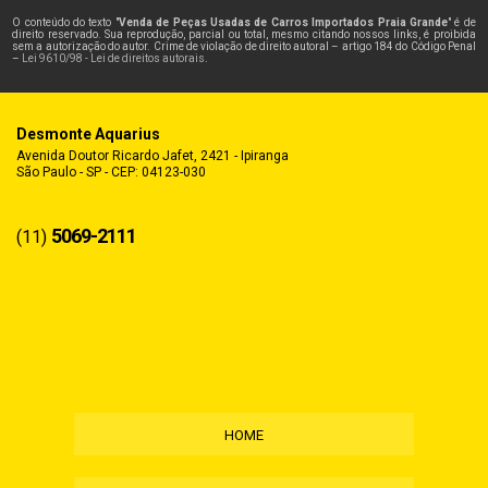
O conteúdo do texto "
Venda de Peças Usadas de Carros Importados Praia Grande
" é de
direito reservado. Sua reprodução, parcial ou total, mesmo citando nossos links, é proibida
sem a autorização do autor. Crime de violação de direito autoral – artigo 184 do Código Penal
–
Lei 9610/98 - Lei de direitos autorais
.
Desmonte Aquarius
Avenida Doutor Ricardo Jafet, 2421 - Ipiranga
São Paulo - SP - CEP: 04123-030
5069-2111
(11)
HOME