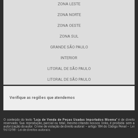
ZONA LESTE
ZONA NORTE
ZONA OESTE
ZONA SUL
GRANDE SÃO PAULO
INTERIOR
LITORAL DE SÃO PAULO
LITORAL DE SÃO PAULO
Verifique as regiões que atendemos
O conteúdo do texto "
Loja de Venda de Peças Usadas Importados Moema
" é de direito
reservado. Sua reprodução, parcial ou total, mesmo citando nossos links, é proibida sem a
autorização do autor. Crime de violação de direito autoral – artigo 184 do Código Penal –
Lei
9610/98 - Lei de direitos autorais
.