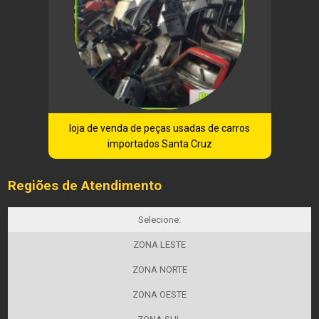
loja de venda de peças usadas de carros
importados Santa Cruz
Regiões de Atendimento
Selecione:
ZONA LESTE
ZONA NORTE
ZONA OESTE