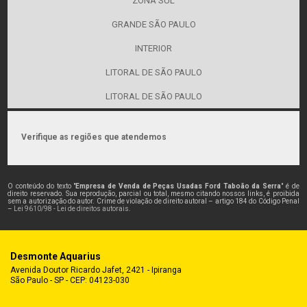
ZONA SUL
GRANDE SÃO PAULO
INTERIOR
LITORAL DE SÃO PAULO
LITORAL DE SÃO PAULO
Verifique as regiões que atendemos
O conteúdo do texto "
Empresa de Venda de Peças Usadas Ford Taboão da Serra
" é de
direito reservado. Sua reprodução, parcial ou total, mesmo citando nossos links, é proibida
sem a autorização do autor. Crime de violação de direito autoral – artigo 184 do Código Penal
–
Lei 9610/98 - Lei de direitos autorais
.
Desmonte Aquarius
Avenida Doutor Ricardo Jafet, 2421 - Ipiranga
São Paulo - SP - CEP: 04123-030