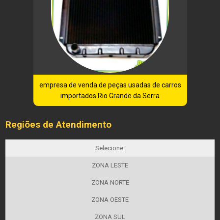
empresa de venda de peças usadas de carros
importados Rio Grande da Serra
Regiões de Atendimento
Selecione:
ZONA LESTE
ZONA NORTE
ZONA OESTE
ZONA SUL