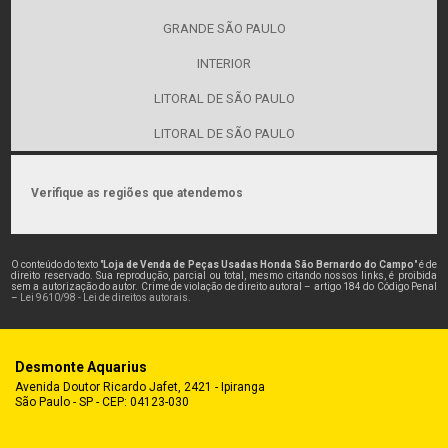
GRANDE SÃO PAULO
INTERIOR
LITORAL DE SÃO PAULO
LITORAL DE SÃO PAULO
Verifique as regiões que atendemos
O conteúdo do texto "
Loja de Venda de Peças Usadas Honda São Bernardo do Campo
" é de
direito reservado. Sua reprodução, parcial ou total, mesmo citando nossos links, é proibida
sem a autorização do autor. Crime de violação de direito autoral – artigo 184 do Código Penal
–
Lei 9610/98 - Lei de direitos autorais
.
Desmonte Aquarius
Avenida Doutor Ricardo Jafet, 2421 - Ipiranga
São Paulo - SP - CEP: 04123-030