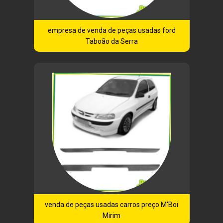
empresa de venda de peças usadas ford
Taboão da Serra
venda de peças usadas carros preço M'Boi
Mirim