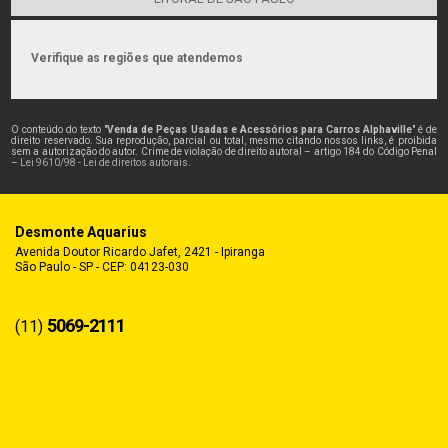
Verifique as regiões que atendemos
O conteúdo do texto "
Venda de Peças Usadas e Acessórios para Carros Alphaville
" é de
direito reservado. Sua reprodução, parcial ou total, mesmo citando nossos links, é proibida
sem a autorização do autor. Crime de violação de direito autoral – artigo 184 do Código Penal
–
Lei 9610/98 - Lei de direitos autorais
.
Desmonte Aquarius
Avenida Doutor Ricardo Jafet, 2421 - Ipiranga
São Paulo - SP - CEP: 04123-030
5069-2111
(11)