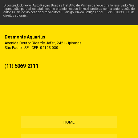
O conteúdo do texto "
Auto Peças Usadas Fiat Alto de Pinheiros
" é de direito reservado. Sua
reprodução, parcial ou total, mesmo citando nossos links, é proibida sem a autorização do
autor. Crime de violação de direito autoral – artigo 184 do Código Penal –
Lei 9610/98 - Lei de
direitos autorais
.
Desmonte Aquarius
Avenida Doutor Ricardo Jafet, 2421 - Ipiranga
São Paulo - SP - CEP: 04123-030
5069-2111
(11)
HOME