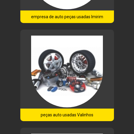
empresa de auto peças usadas Imirim
peças auto usadas Valinhos