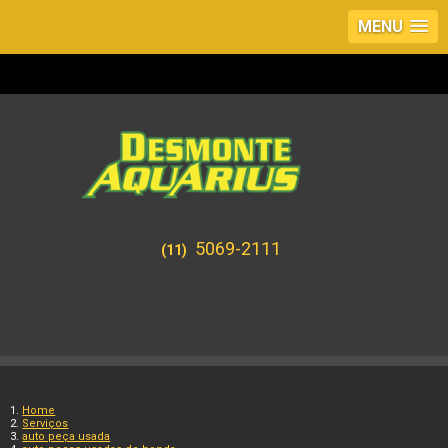
MENU
5069-2111
(11)
Home
Serviços
auto peça usada