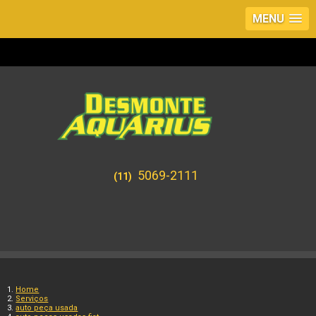
MENU
5069-2111
(11)
Home
Serviços
auto peça usada