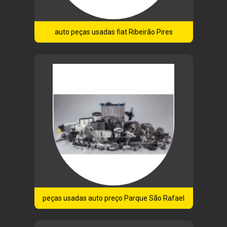
auto peças usadas fiat Ribeirão Pires
peças usadas auto preço Parque São Rafael