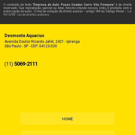
O conteúdo do texto "
Empresa de Auto Peças Usadas Carro Vila Pompeia
" é de direito
reservado. Sua reprodução, parcial ou total, mesmo citando nossos links, é proibida sem a
autorização do autor. Crime de violação de direito autoral – artigo 184 do Código Penal –
Lei
9610/98 - Lei de direitos autorais
.
Desmonte Aquarius
Avenida Doutor Ricardo Jafet, 2421 - Ipiranga
São Paulo - SP - CEP: 04123-030
5069-2111
(11)
HOME