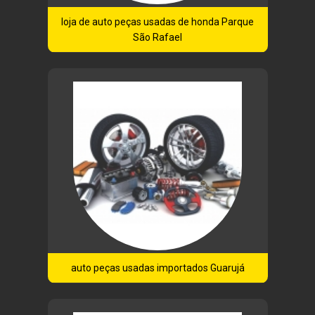
loja de auto peças usadas de honda Parque
São Rafael
auto peças usadas importados Guarujá