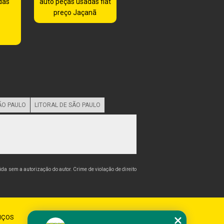
das
auto peças usadas fiat
preço Jaçanã
ÃO PAULO
LITORAL DE SÃO PAULO
bida sem a autorização do autor. Crime de violação de direito
IÇOS
CONTATO
MAPA DO SITE