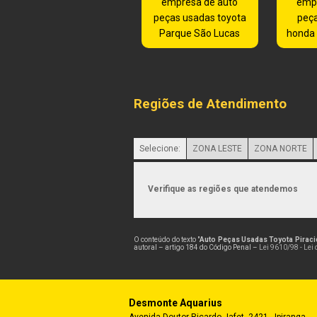
empresa de auto
emp
peças usadas toyota
peç
Parque São Lucas
honda
Regiões de Atendimento
Selecione:
ZONA LESTE
ZONA NORTE
Verifique as regiões que atendemos
O conteúdo do texto "
Auto Peças Usadas Toyota Pirac
autoral – artigo 184 do Código Penal –
Lei 9610/98 - Lei 
Desmonte Aquarius
Avenida Doutor Ricardo Jafet, 2421 - Ipiranga