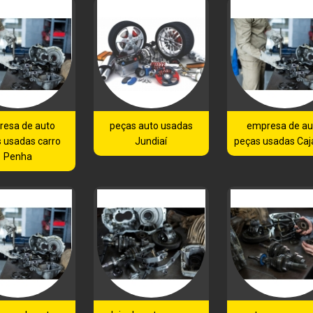
resa de auto
peças auto usadas
empresa de au
 usadas carro
Jundiaí
peças usadas Ca
Penha