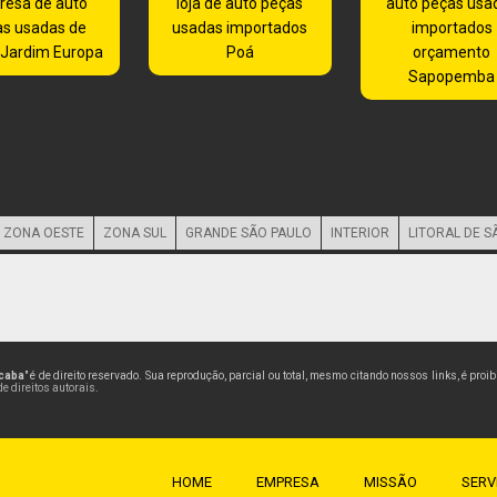
resa de auto
loja de auto peças
auto peças usa
as usadas de
usadas importados
importados
 Jardim Europa
Poá
orçamento
Sapopemba
ZONA OESTE
ZONA SUL
GRANDE SÃO PAULO
INTERIOR
LITORAL DE S
icaba
" é de direito reservado. Sua reprodução, parcial ou total, mesmo citando nossos links, é proi
de direitos autorais
.
HOME
EMPRESA
MISSÃO
SERV