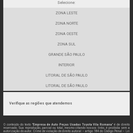
Selecione:
ZONA LESTE
ZONA NORTE
ZONA OESTE
ZONA SUL
GRANDE SÃO PAULO
INTERIOR
LITORAL DE SÃO PAULO
LITORAL DE SÃO PAULO
Verifique as regiões que atendemos
O conteúdo do texto "
Empresa de Auto Peças Usadas Toyota Vila Romana
" é de direito
reservado. Sua reprodução, parcial ou total, mesmo citando nossos links, é proibida sem a
autorização do autor. Crime de violação de direito autoral – artigo 184 do Código Penal –
Lei