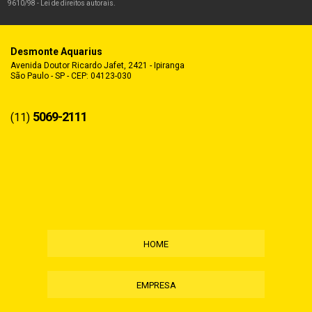
9610/98 - Lei de direitos autorais
.
Desmonte Aquarius
Avenida Doutor Ricardo Jafet, 2421 - Ipiranga
São Paulo - SP - CEP: 04123-030
5069-2111
(11)
HOME
EMPRESA