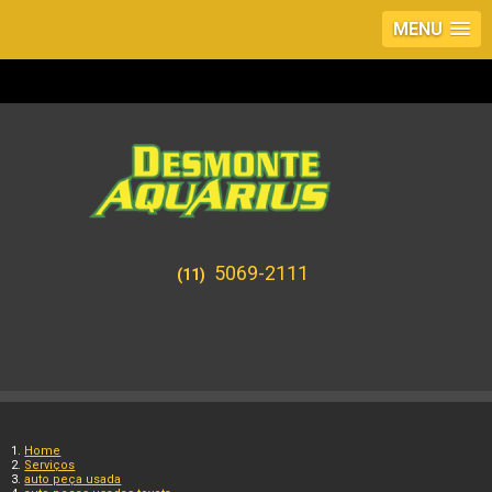
MENU
5069-2111
(11)
Home
Serviços
auto peça usada