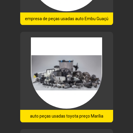
empresa de peças usadas auto Embu Guaçú
auto peças usadas toyota preço Marília