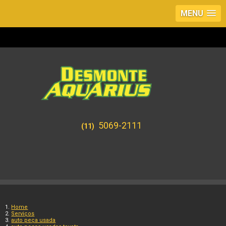
MENU
5069-2111
(11)
Home
Serviços
auto peça usada