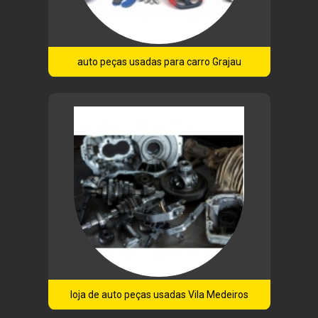
auto peças usadas para carro Grajau
loja de auto peças usadas Vila Medeiros