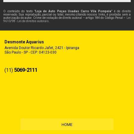
O conteúdo do texto "
Loja de Auto Peças Usadas Carro Vila Pompeia
" é de direito
reservado. Sua reprodução, parcial ou total, mesmo citando nossos links, é proibida sem a
autorização do autor. Crime de violação de direito autoral – artigo 184 do Código Penal –
Lei
9610/98 - Lei de direitos autorais
.
Desmonte Aquarius
Avenida Doutor Ricardo Jafet, 2421 - Ipiranga
São Paulo - SP - CEP: 04123-030
5069-2111
(11)
HOME