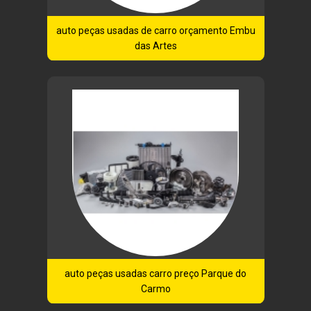
auto peças usadas de carro orçamento Embu
das Artes
auto peças usadas carro preço Parque do
Carmo