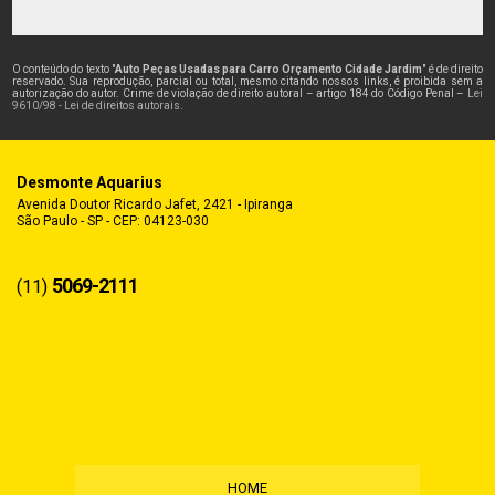
O conteúdo do texto "
Auto Peças Usadas para Carro Orçamento Cidade Jardim
" é de direito
reservado. Sua reprodução, parcial ou total, mesmo citando nossos links, é proibida sem a
autorização do autor. Crime de violação de direito autoral – artigo 184 do Código Penal –
Lei
9610/98 - Lei de direitos autorais
.
Desmonte Aquarius
Avenida Doutor Ricardo Jafet, 2421 - Ipiranga
São Paulo - SP - CEP: 04123-030
5069-2111
(11)
HOME