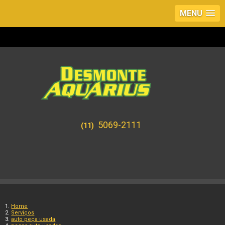
MENU
5069-2111
(11)
Home
Serviços
auto peça usada