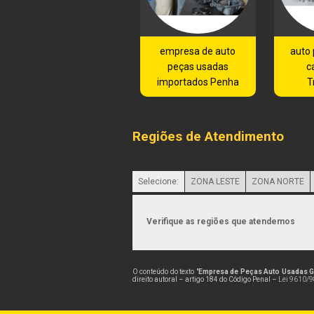
empresa de auto
auto
peças usadas
c
importados Penha
T
Regiões de Atendimento
Selecione:
ZONA LESTE
ZONA NORTE
Verifique as regiões que atendemos
O conteúdo do texto "
Empresa de Peças Auto Usadas 
direito autoral – artigo 184 do Código Penal –
Lei 9610/98