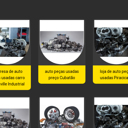
resa de auto
auto peças usadas
loja de auto pe
 usadas carro
preço Cubatão
usadas Piracic
ille Industrial