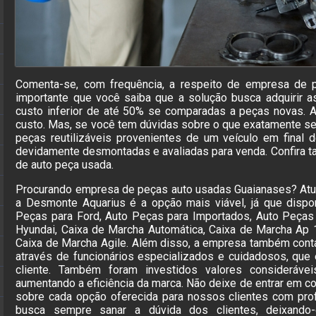
Comenta-se, com frequência, a respeito de empresa de 
importante que você saiba que a solução busca adquirir 
custo inferior de até 50% se comparadas a peças novas. A
custo. Mas, se você tem dúvidas sobre o que exatamente se 
peças reutilizáveis provenientes de um veículo em final 
devidamente desmontadas e avaliadas para venda. Confira 
de auto peça usada.
Procurando empresa de peças auto usadas Guaianases? At
a Desmonte Aquarius é a opção mais viável, já que dispo
Peças para Ford, Auto Peças para Importados, Auto Peças 
Hyundai, Caixa de Marcha Automática, Caixa de Marcha Ap 
Caixa de Marcha Agile. Além disso, a empresa também cont
através de funcionários especializados e cuidadosos, qu
cliente. Também foram investidos valores considerávei
aumentando a eficiência da marca. Não deixe de entrar em c
sobre cada opção oferecida para nossos clientes com pro
busca sempre sanar a dúvida dos clientes, deixand