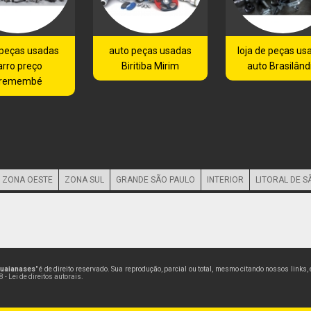
 peças usadas
auto peças usadas
loja de peças us
arro preço
Biritiba Mirim
auto Brasilând
remembé
ZONA OESTE
ZONA SUL
GRANDE SÃO PAULO
INTERIOR
LITORAL DE S
Guaianases
" é de direito reservado. Sua reprodução, parcial ou total, mesmo citando nossos links,
 - Lei de direitos autorais
.