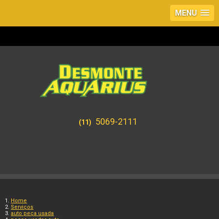
MENU
5069-2111
(11)
Home
Serviços
auto peça usada