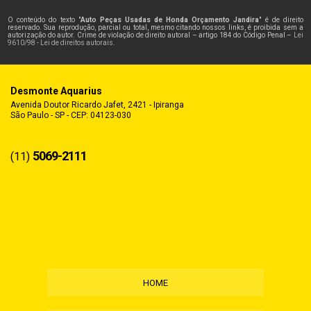
O conteúdo do texto "
Auto Peças Usadas de Honda Orçamento Jandira
" é de direito
reservado. Sua reprodução, parcial ou total, mesmo citando nossos links, é proibida sem a
autorização do autor. Crime de violação de direito autoral – artigo 184 do Código Penal –
Lei
9610/98 - Lei de direitos autorais
.
Desmonte Aquarius
Avenida Doutor Ricardo Jafet, 2421 - Ipiranga
São Paulo - SP - CEP: 04123-030
5069-2111
(11)
HOME