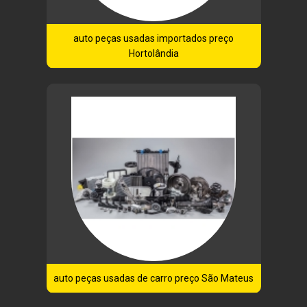
auto peças usadas importados preço
Hortolândia
auto peças usadas de carro preço São Mateus