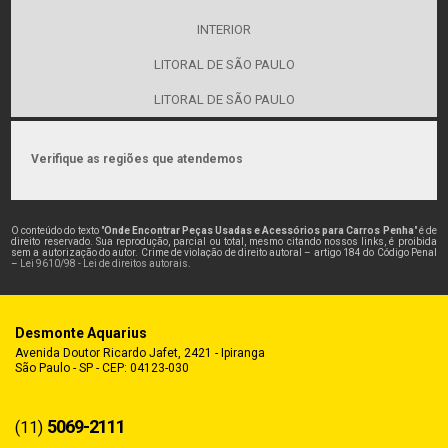
INTERIOR
LITORAL DE SÃO PAULO
LITORAL DE SÃO PAULO
Verifique as regiões que atendemos
O conteúdo do texto "
Onde Encontrar Peças Usadas e Acessórios para Carros Penha
" é de
direito reservado. Sua reprodução, parcial ou total, mesmo citando nossos links, é proibida
sem a autorização do autor. Crime de violação de direito autoral – artigo 184 do Código Penal
–
Lei 9610/98 - Lei de direitos autorais
.
Desmonte Aquarius
Avenida Doutor Ricardo Jafet, 2421 - Ipiranga
São Paulo - SP - CEP: 04123-030
5069-2111
(11)