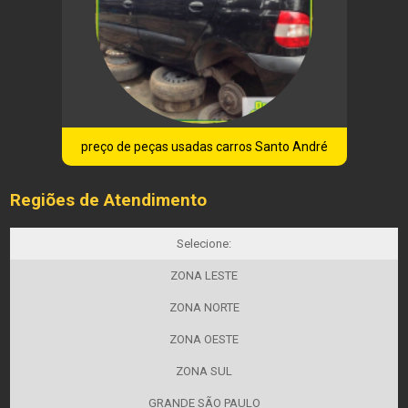
preço de peças usadas carros Santo André
Regiões de Atendimento
Selecione:
ZONA LESTE
ZONA NORTE
ZONA OESTE
ZONA SUL
GRANDE SÃO PAULO