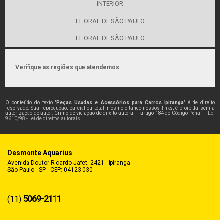
INTERIOR
LITORAL DE SÃO PAULO
LITORAL DE SÃO PAULO
Verifique as regiões que atendemos
O conteúdo do texto "
Peças Usadas e Acessórios para Carros Ipiranga
" é de direito
reservado. Sua reprodução, parcial ou total, mesmo citando nossos links, é proibida sem a
autorização do autor. Crime de violação de direito autoral – artigo 184 do Código Penal –
Lei
9610/98 - Lei de direitos autorais
.
Desmonte Aquarius
Avenida Doutor Ricardo Jafet, 2421 - Ipiranga
São Paulo - SP - CEP: 04123-030
5069-2111
(11)