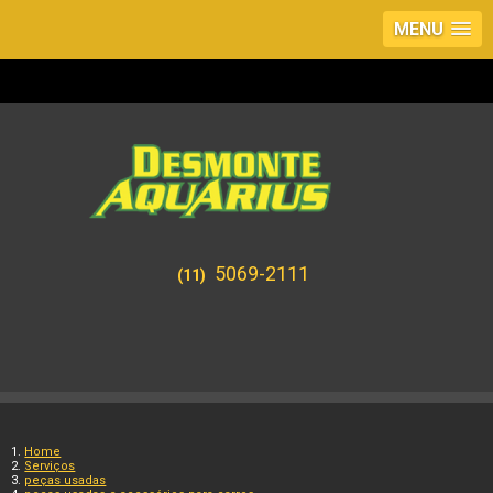
MENU
5069-2111
(11)
Home
Serviços
peças usadas