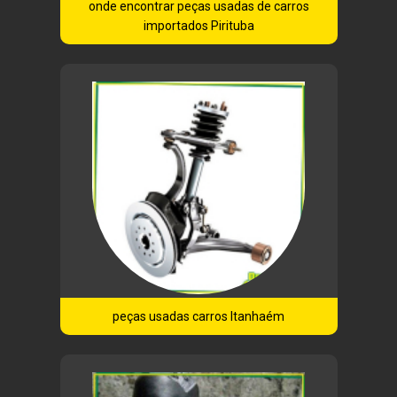
onde encontrar peças usadas de carros
importados Pirituba
peças usadas carros Itanhaém