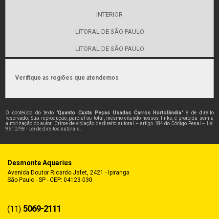
INTERIOR
LITORAL DE SÃO PAULO
LITORAL DE SÃO PAULO
Verifique as regiões que atendemos
O conteúdo do texto "
Quanto Custa Peças Usadas Carros Hortolândia
" é de direito
reservado. Sua reprodução, parcial ou total, mesmo citando nossos links, é proibida sem a
autorização do autor. Crime de violação de direito autoral – artigo 184 do Código Penal –
Lei
9610/98 - Lei de direitos autorais
.
Desmonte Aquarius
Avenida Doutor Ricardo Jafet, 2421 - Ipiranga
São Paulo - SP - CEP: 04123-030
5069-2111
(11)