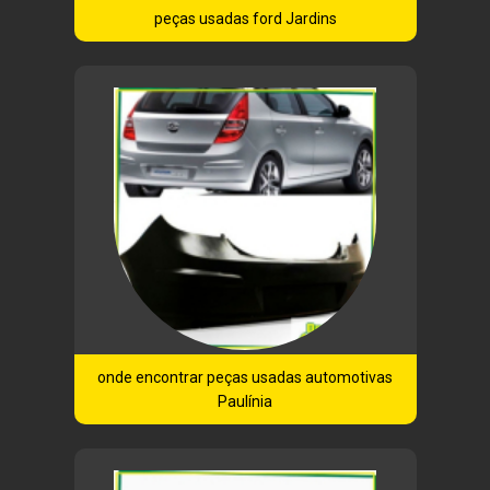
peças usadas ford Jardins
onde encontrar peças usadas automotivas
Paulínia