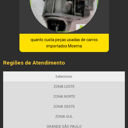
quanto custa peças usadas de carros
importados Moema
Regiões de Atendimento
Selecione:
ZONA LESTE
ZONA NORTE
ZONA OESTE
ZONA SUL
GRANDE SÃO PAULO