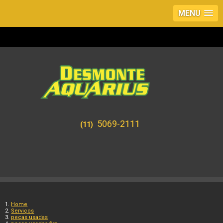
MENU
5069-2111
(11)
Home
Serviços
peças usadas