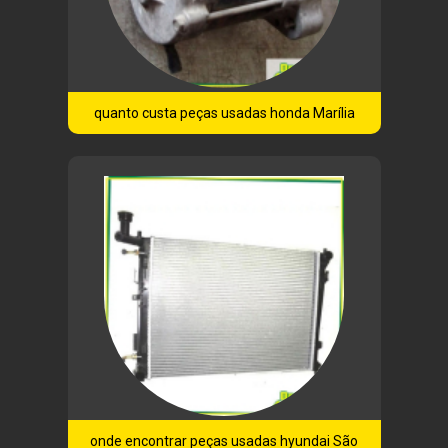
quanto custa peças usadas honda Marília
onde encontrar peças usadas hyundai São