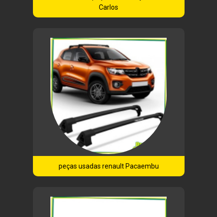
Carlos
peças usadas renault Pacaembu