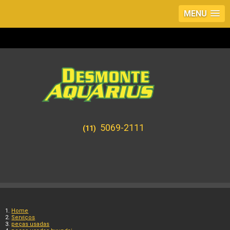
MENU
5069-2111
(11)
Home
Serviços
peças usadas