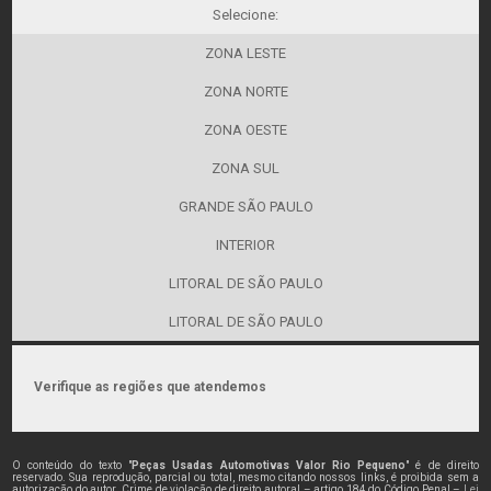
Selecione:
ZONA LESTE
ZONA NORTE
ZONA OESTE
ZONA SUL
GRANDE SÃO PAULO
INTERIOR
LITORAL DE SÃO PAULO
LITORAL DE SÃO PAULO
Verifique as regiões que atendemos
O conteúdo do texto "
Peças Usadas Automotivas Valor Rio Pequeno
" é de direito
reservado. Sua reprodução, parcial ou total, mesmo citando nossos links, é proibida sem a
autorização do autor. Crime de violação de direito autoral – artigo 184 do Código Penal –
Lei