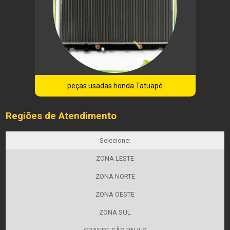
peças usadas honda Tatuapé
Regiões de Atendimento
Selecione:
ZONA LESTE
ZONA NORTE
ZONA OESTE
ZONA SUL