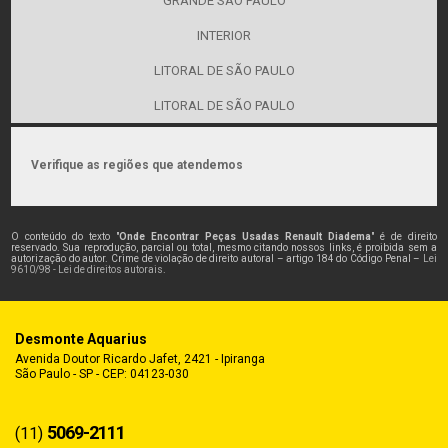
GRANDE SÃO PAULO
INTERIOR
LITORAL DE SÃO PAULO
LITORAL DE SÃO PAULO
Verifique as regiões que atendemos
O conteúdo do texto "
Onde Encontrar Peças Usadas Renault Diadema
" é de direito
reservado. Sua reprodução, parcial ou total, mesmo citando nossos links, é proibida sem a
autorização do autor. Crime de violação de direito autoral – artigo 184 do Código Penal –
Lei
9610/98 - Lei de direitos autorais
.
Desmonte Aquarius
Avenida Doutor Ricardo Jafet, 2421 - Ipiranga
São Paulo - SP - CEP: 04123-030
5069-2111
(11)