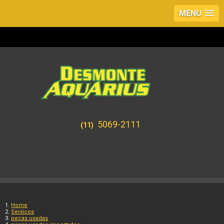
MENU
5069-2111
(11)
Home
Serviços
peças usadas