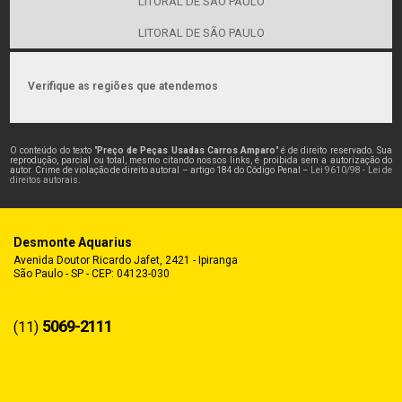
LITORAL DE SÃO PAULO
LITORAL DE SÃO PAULO
Verifique as regiões que atendemos
O conteúdo do texto "
Preço de Peças Usadas Carros Amparo
" é de direito reservado. Sua
reprodução, parcial ou total, mesmo citando nossos links, é proibida sem a autorização do
autor. Crime de violação de direito autoral – artigo 184 do Código Penal –
Lei 9610/98 - Lei de
direitos autorais
.
Desmonte Aquarius
Avenida Doutor Ricardo Jafet, 2421 - Ipiranga
São Paulo - SP - CEP: 04123-030
5069-2111
(11)