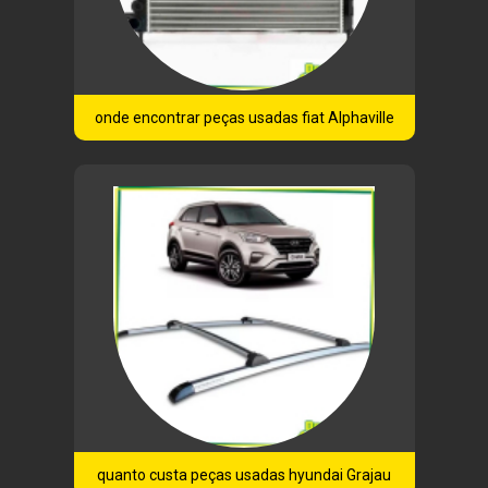
onde encontrar peças usadas fiat Alphaville
quanto custa peças usadas hyundai Grajau