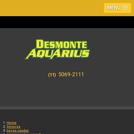
MENU
5069-2111
(11)
Home
Serviços
peças usadas