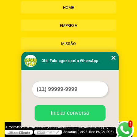
HOME
EMPRESA
MISSÃO
Olá! Fale agora pelo WhatsApp.
SERVIÇOS
CONTATO
MAPA DO SITE
Iniciar conversa
1
©
O inteiro teor deste site está sujeito à proteção de direitos autorais. Copyright
Desmonte
Aquarius (Lei 9610 de 19/02/1998)