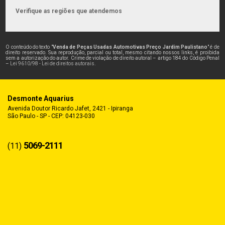
Verifique as regiões que atendemos
O conteúdo do texto "
Venda de Peças Usadas Automotivas Preço Jardim Paulistano
" é de
direito reservado. Sua reprodução, parcial ou total, mesmo citando nossos links, é proibida
sem a autorização do autor. Crime de violação de direito autoral – artigo 184 do Código Penal
–
Lei 9610/98 - Lei de direitos autorais
.
Desmonte Aquarius
Avenida Doutor Ricardo Jafet, 2421 - Ipiranga
São Paulo - SP - CEP: 04123-030
5069-2111
(11)