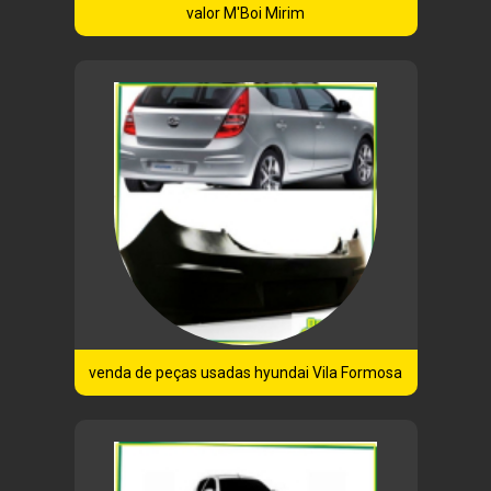
valor M'Boi Mirim
venda de peças usadas hyundai Vila Formosa