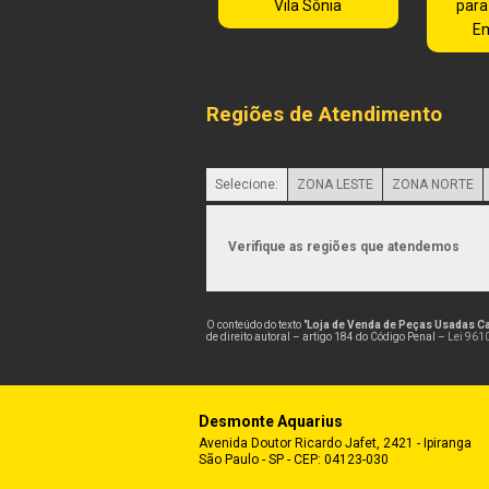
Vila Sônia
para
E
Regiões de Atendimento
Selecione:
ZONA LESTE
ZONA NORTE
Verifique as regiões que atendemos
O conteúdo do texto "
Loja de Venda de Peças Usadas C
de direito autoral – artigo 184 do Código Penal –
Lei 9610
Desmonte Aquarius
Avenida Doutor Ricardo Jafet, 2421 - Ipiranga
São Paulo - SP - CEP: 04123-030