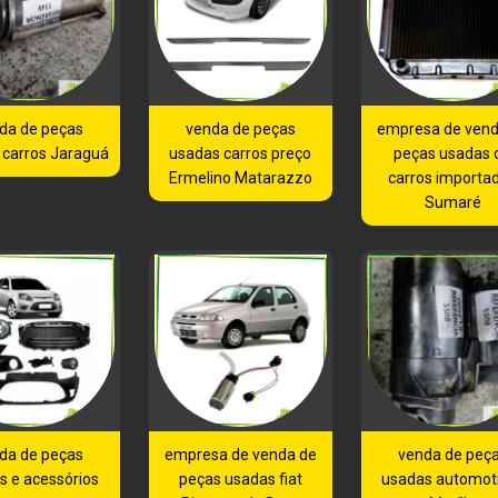
da de peças
venda de peças
empresa de vend
 carros Jaraguá
usadas carros preço
peças usadas 
Ermelino Matarazzo
carros importa
Sumaré
da de peças
empresa de venda de
venda de peç
s e acessórios
peças usadas fiat
usadas automot