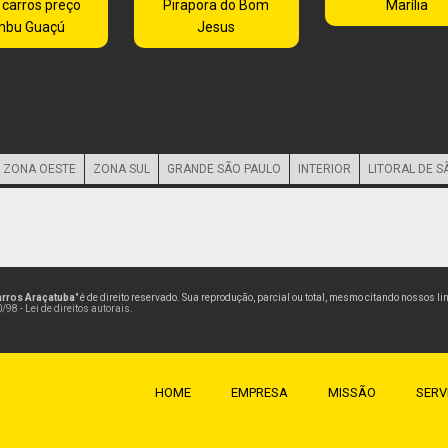
 carros preço
Pirapora do Bom
Marília
mbu Guaçú
Jesus
ZONA OESTE
ZONA SUL
GRANDE SÃO PAULO
INTERIOR
LITORAL DE S
arros Araçatuba
" é de direito reservado. Sua reprodução, parcial ou total, mesmo citando nossos li
/98 - Lei de direitos autorais
.
HOME
EMPRESA
MISSÃO
SERV