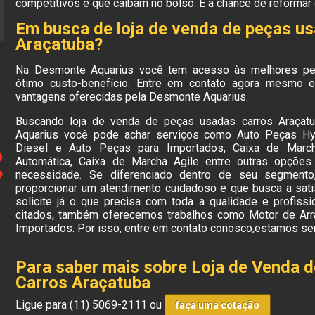
competitivos e que caibam no bolso. É a chance de reformar
Em busca de loja de venda de peças u
Araçatuba?
Na Desmonte Aquarius você tem acesso às melhores p
ótimo custo-benefício. Entre em contato agora mesmo e 
vantagens oferecidas pela Desmonte Aquarius.
Buscando loja de venda de peças usadas carros Araça
Aquarius você pode achar serviços como Auto Peças Hyu
Diesel e Auto Peças para Importados, Caixa de March
Automática, Caixa de Marcha Agile entre outras opções
necessidade. Se diferenciado dentro de seu segmen
proporcionar um atendimento cuidadoso e que busca a sati
solicite já o que precisa com toda a qualidade e profiss
citados, também oferecemos trabalhos como Motor de Ar
Importados. Por isso, entre em contato conosco,estamos sem
Para saber mais sobre Loja de Venda 
Carros Araçatuba
Ligue para
(11) 5069-2111
ou
faça uma cotação