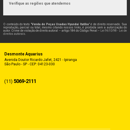
Verifique as regiões que atendemos
O conteúdo do texto "
Venda de Peças Usadas Hyundai Itatiba
" é de direito reservado. Sua
reprodução, parcial ou total, mesmo citando nossos links, é proibida sem a autorização do
autor. Crime de violação de direito autoral – artigo 184 do Código Penal –
Lei 9610/98 - Lei de
direitos autorais
.
Desmonte Aquarius
Avenida Doutor Ricardo Jafet, 2421 - Ipiranga
São Paulo - SP - CEP: 04123-030
5069-2111
(11)