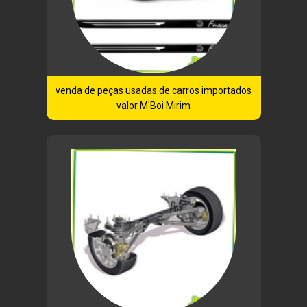
venda de peças usadas de carros importados
valor M'Boi Mirim