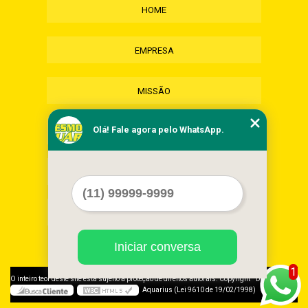
HOME
EMPRESA
MISSÃO
Olá! Fale agora pelo WhatsApp.
SERVIÇOS
CONTATO
MAPA DO SITE
Iniciar conversa
1
©
O inteiro teor deste site está sujeito à proteção de direitos autorais. Copyright
Desmonte
Aquarius (Lei 9610 de 19/02/1998)