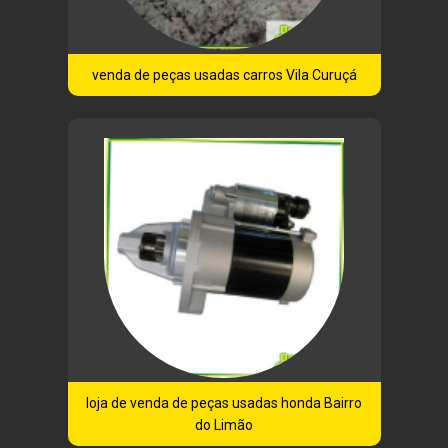
venda de peças usadas carros Vila Curuçá
loja de venda de peças usadas honda Bairro
do Limão