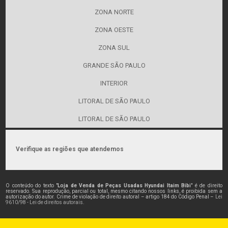
ZONA NORTE
ZONA OESTE
ZONA SUL
GRANDE SÃO PAULO
INTERIOR
LITORAL DE SÃO PAULO
LITORAL DE SÃO PAULO
Verifique as regiões que atendemos
O conteúdo do texto "
Loja de Venda de Peças Usadas Hyundai Itaim Bibi
" é de direito
reservado. Sua reprodução, parcial ou total, mesmo citando nossos links, é proibida sem a
autorização do autor. Crime de violação de direito autoral – artigo 184 do Código Penal –
Lei
9610/98 - Lei de direitos autorais
.