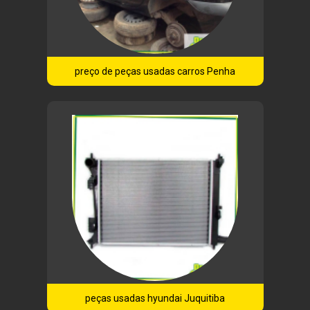
preço de peças usadas carros Penha
peças usadas hyundai Juquitiba