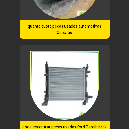
quanto custa peças usadas automotivas
Cubatão
onde encontrar peças usadas ford Parelheiros