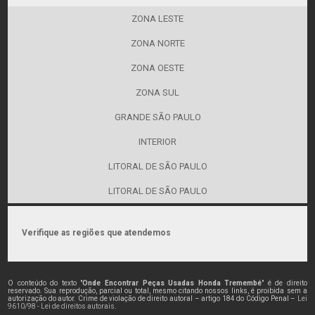
ZONA LESTE
ZONA NORTE
ZONA OESTE
ZONA SUL
GRANDE SÃO PAULO
INTERIOR
LITORAL DE SÃO PAULO
LITORAL DE SÃO PAULO
Verifique as regiões que atendemos
O conteúdo do texto "
Onde Encontrar Peças Usadas Honda Tremembé
" é de direito
reservado. Sua reprodução, parcial ou total, mesmo citando nossos links, é proibida sem a
autorização do autor. Crime de violação de direito autoral – artigo 184 do Código Penal –
Lei
9610/98 - Lei de direitos autorais
.