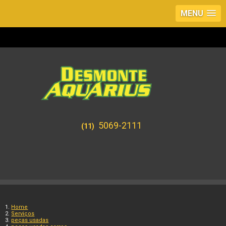
MENU
5069-2111
(11)
Home
Serviços
peças usadas