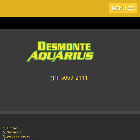
MENU
5069-2111
(11)
Home
Serviços
peças usadas