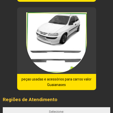
peças usadas e acessórios para carros valor
Guaianases
Regiões de Atendimento
Selecione: