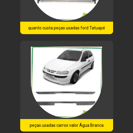
quanto custa peças usadas ford Tatuapé
peças usadas carros valor Água Branca