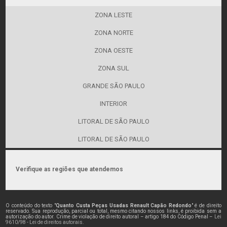
ZONA LESTE
ZONA NORTE
ZONA OESTE
ZONA SUL
GRANDE SÃO PAULO
INTERIOR
LITORAL DE SÃO PAULO
LITORAL DE SÃO PAULO
Verifique as regiões que atendemos
O conteúdo do texto "
Quanto Custa Peças Usadas Renault Capão Redondo
" é de direito
reservado. Sua reprodução, parcial ou total, mesmo citando nossos links, é proibida sem a
autorização do autor. Crime de violação de direito autoral – artigo 184 do Código Penal –
Lei
9610/98 - Lei de direitos autorais
.