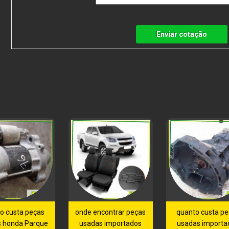
Enviar cotação
o custa peças
onde encontrar peças
quanto custa p
 honda Parque
usadas importados
usadas importa