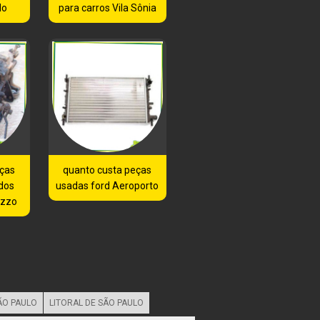
do
para carros Vila Sônia
eças
quanto custa peças
dos
usadas ford Aeroporto
azzo
ÃO PAULO
LITORAL DE SÃO PAULO