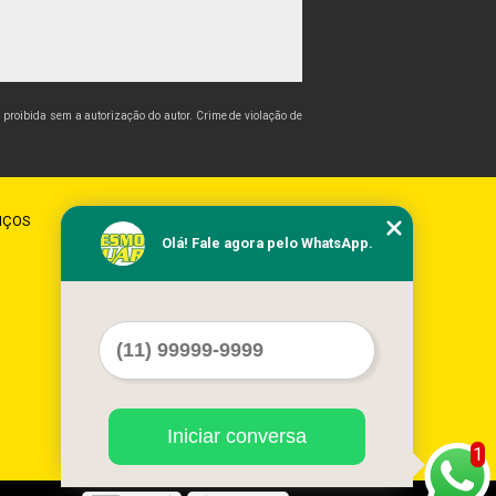
 é proibida sem a autorização do autor. Crime de violação de
IÇOS
CONTATO
MAPA DO SITE
Olá! Fale agora pelo WhatsApp.
Iniciar conversa
1