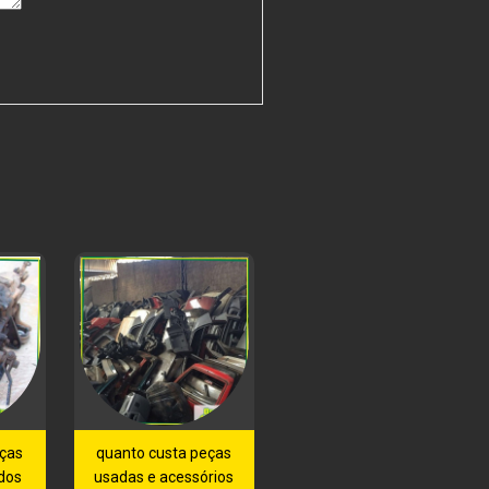
eças
quanto custa peças
dos
usadas e acessórios