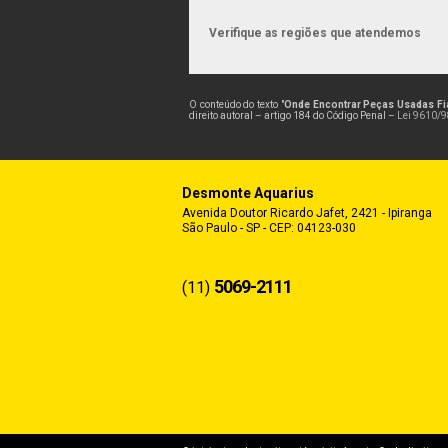
Verifique as regiões que atendemos
O conteúdo do texto "
Onde Encontrar Peças Usadas Fi
direito autoral – artigo 184 do Código Penal –
Lei 9610/98
Desmonte Aquarius
Avenida Doutor Ricardo Jafet, 2421 - Ipiranga
São Paulo - SP - CEP: 04123-030
5069-2111
(11)