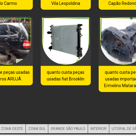
do Carmo
Vila Leopoldina
Capão Redon
de peças usadas
quanto custa peças
quanto custa p
rros ARUJÁ
usadas fiat Brooklin
usadas importa
Ermelino Matar
ZONA OESTE
ZONA SUL
GRANDE SÃO PAULO
INTERIOR
LITORAL DE S