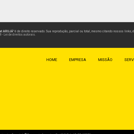
at ARUJÁ
" é de direito reservado. Sua reprodução, parcial ou total, mesmo citando nossos links,
 - Lei de direitos autorais
.
HOME
EMPRESA
MISSÃO
SERV