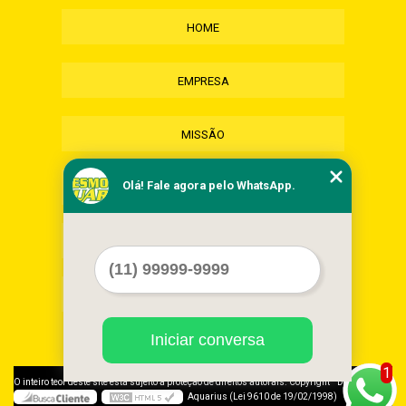
HOME
EMPRESA
MISSÃO
Olá! Fale agora pelo WhatsApp.
SERVIÇOS
CONTATO
MAPA DO SITE
Iniciar conversa
1
©
O inteiro teor deste site está sujeito à proteção de direitos autorais. Copyright
Desmonte
Aquarius (Lei 9610 de 19/02/1998)