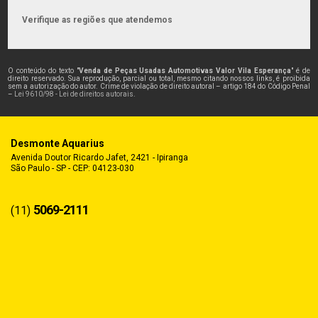
Verifique as regiões que atendemos
O conteúdo do texto "
Venda de Peças Usadas Automotivas Valor Vila Esperança
" é de
direito reservado. Sua reprodução, parcial ou total, mesmo citando nossos links, é proibida
sem a autorização do autor. Crime de violação de direito autoral – artigo 184 do Código Penal
–
Lei 9610/98 - Lei de direitos autorais
.
Desmonte Aquarius
Avenida Doutor Ricardo Jafet, 2421 - Ipiranga
São Paulo - SP - CEP: 04123-030
5069-2111
(11)