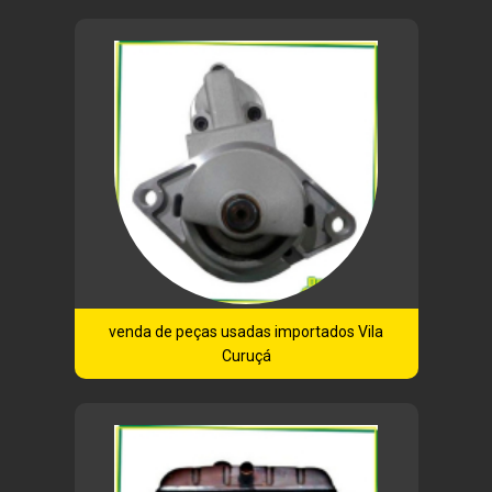
venda de peças usadas importados Vila
Curuçá